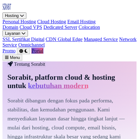
Hosting
Personal Hosting
Cloud Hosting
Email Hosting
Domain
Cloud VPS
Dedicated Server
Colocation
Layanan
SSL Sertifikat Digital
CDN Global Edge
Managed Service
Network
Service
Omnichannel
Promo
Portal
Menu
Tentang Sorabit
Sorabit, platform cloud & hosting
untuk
kebutuhan modern
Sorabit dibangun dengan fokus pada performa,
stabilitas, dan kemudahan penggunaan. Kami
menyediakan layanan dasar hingga tingkat lanjut —
mulai dari hosting, cloud compute, email bisnis,
hingga infrastruktur skala besar yang sedang kami