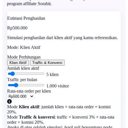
program affiliate Sorabit.
Estimasi Penghasilan
Rp
500.000
Simulasi penghasilan dari klien aktif yang kamu referensikan.
Mode: Klien Aktif
Mode Perhitungan
Klien Aktif
Traffic & Konversi
Jumlah klien aktif
5
klien
Traffic per bulan
1.000
visitor
Rata-rata order per klien
Mode
Klien aktif
: jumlah klien × rata-rata order × komisi
20%.
Mode
Traffic & konversi
: traffic × konversi 3% × rata-rata
order × komisi 20%.
Angka di atas adalah simulasi; hasil asli bergantung pada