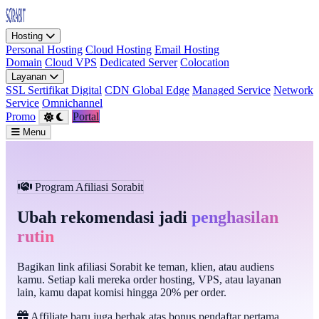
Hosting
Personal Hosting
Cloud Hosting
Email Hosting
Domain
Cloud VPS
Dedicated Server
Colocation
Layanan
SSL Sertifikat Digital
CDN Global Edge
Managed Service
Network
Service
Omnichannel
Promo
Portal
Menu
Program Afiliasi Sorabit
Ubah rekomendasi jadi
penghasilan
rutin
Bagikan link afiliasi Sorabit ke teman, klien, atau audiens
kamu. Setiap kali mereka order hosting, VPS, atau layanan
lain, kamu dapat komisi hingga 20% per order.
Affiliate baru juga berhak atas bonus pendaftar pertama