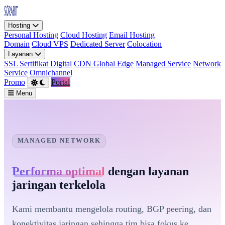
Hosting
Personal Hosting
Cloud Hosting
Email Hosting
Domain
Cloud VPS
Dedicated Server
Colocation
Layanan
SSL Sertifikat Digital
CDN Global Edge
Managed Service
Network
Service
Omnichannel
Promo
Portal
Menu
MANAGED NETWORK
Performa optimal
dengan layanan
jaringan terkelola
Kami membantu mengelola routing, BGP peering, dan
konektivitas jaringan sehingga tim bisa fokus ke